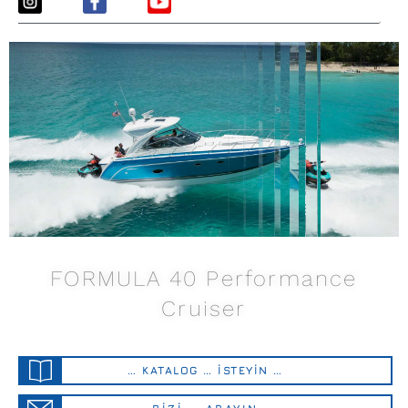
FORMULA 40 Performance
Cruiser
… KATALOG … İSTEYİN …