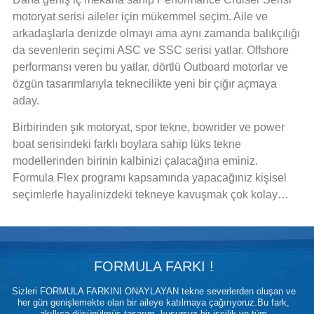
motoryat serisi aileler için mükemmel seçim. Aile ve
arkadaşlarla denizde olmayı ama aynı zamanda balıkçılığı
da sevenlerin seçimi ASC ve SSC serisi yatlar. Offshore
performansı veren bu yatlar, dörtlü Outboard motorlar ve
özgün tasarımlarıyla teknecilikte yeni bir çığır açmaya
aday.
Birbirinden şık motoryat, spor tekne, bowrider ve power
boat serisindeki farklı boylara sahip lüks tekne
modellerinden birinin kalbinizi çalacağına eminiz.
Formula Flex programı kapsamında yapacağınız kişisel
seçimlerle hayalinizdeki tekneye kavuşmak çok kolay…
FORMULA FARKI !
Sizleri FORMULA FARKINI ONAYLAYAN tekne severlerden oluşan ve
her gün genişlemekte olan bir aileye katılmaya çağırıyoruz.Bu fark,
akıllıca düşünülmüş tasarım, kusursuz bir işçilik ve tüm