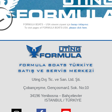
FORMULA BOATS – USA sitesini ziyaret için
burayı tıklayınız
.
To visit pages of FORMULA BOATS-USA,
please click here
.
FORMULA BOATS TÜRKİYE
SATIŞ VE SERVİS MERKEZİ
Uting Dış Tic. ve San. Ltd. Şti.
Çobançeşme, Gençosman1 Sok. No:10
34196 Yenibosna – Bahçelievler
ISTANBUL / TÜRKİYE