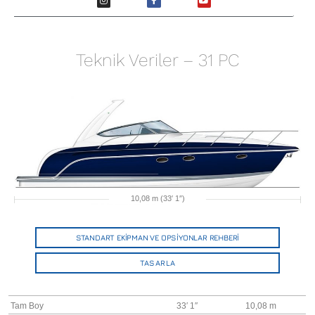
Teknik Veriler – 31 PC
10,08 m (33′ 1″)
STANDART EKİPMAN VE OPSİYONLAR REHBERİ
TASARLA
Tam Boy
33′ 1″
10,08 m