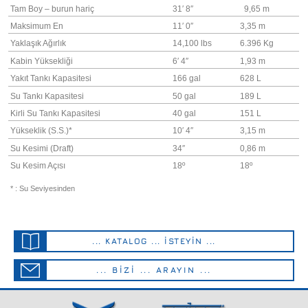
Tam Boy – burun hariç
31′ 8″
9,65 m
Maksimum En
11′ 0″
3,35 m
Yaklaşık Ağırlık
14,100 lbs
6.396 Kg
Kabin Yüksekliği
6′ 4″
1,93 m
Yakıt Tankı Kapasitesi
166 gal
628 L
Su Tankı Kapasitesi
50 gal
189 L
Kirli Su Tankı Kapasitesi
40 gal
151 L
Yükseklik (S.S.)*
10′ 4″
3,15 m
Su Kesimi (Draft)
34″
0,86 m
Su Kesim Açısı
18º
18º
* : Su Seviyesinden
... KATALOG ... İSTEYİN ...
... BİZİ ... ARAYIN ...