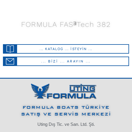
FORMULA FASᴲTech 382
... KATALOG ... İSTEYİN ...
... BİZİ ... ARAYIN ...
FORMULA BOATS TÜRKİYE
SATIŞ VE SERVİS MERKEZİ
Uting Dış Tic. ve San. Ltd. Şti.