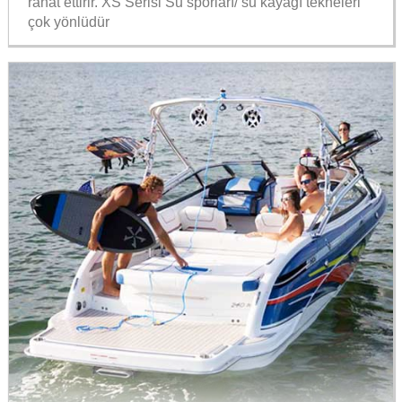
rahat ettirir. XS Serisi Su sporları/ su kayağı tekneleri
çok yönlüdür