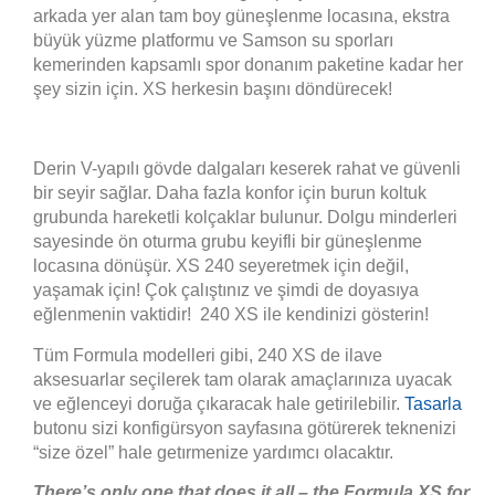
arkada yer alan tam boy güneşlenme locasına, ekstra
büyük yüzme platformu ve Samson su sporları
kemerinden kapsamlı spor donanım paketine kadar her
şey sizin için. XS herkesin başını döndürecek!
Derin V-yapılı gövde dalgaları keserek rahat ve güvenli
bir seyir sağlar. Daha fazla konfor için burun koltuk
grubunda hareketli kolçaklar bulunur. Dolgu minderleri
sayesinde ön oturma grubu keyifli bir güneşlenme
locasına dönüşür. XS 240 seyeretmek için değil,
yaşamak için! Çok çalıştınız ve şimdi de doyasıya
eğlenmenin vaktidir! 240 XS ile kendinizi gösterin!
Tüm Formula modelleri gibi, 240 XS de ilave
aksesuarlar seçilerek tam olarak amaçlarınıza uyacak
ve eğlenceyi doruğa çıkaracak hale getirilebilir.
Tasarla
butonu sizi konfigürsyon sayfasına götürerek teknenizi
“size özel” hale getırmenize yardımcı olacaktır.
There’s only one that does it all – the Formula XS for