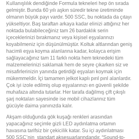
Kullanışlılık dendiğinde Formula tekneleri hep ön sırada
gelmiştir. Bunda 60 yılı aşkın süredir tekne üretiminde
olmanın büyük payı vardır. 500 SSC, bu noktada da çıtayı
yükseltiyor. Baş taraftan arkaya kadar elinizi attığınız her
noktada bulabileceğiniz tam 26 bardaklık serin
içeceklerinizi bırakmanız veya kişisel eşyalarınızı
koyabilmeniz için düşünülmüştür. Koltuk altlarından geniş
hacimli eşya koyma alanlarına kadar, kolayca erişim
sağlayacağınız tam 11 farklı nokta hem teknedeki tüm
malzemelerinizi saklamak hem de seyre çıkarken siz ve
misafirlerinizin yanında getirdiği eşyaları koymak için
mükemmeldir. İçi tamamen jelkot kaplı pırıl pırıl alanlardır.
Çok iyi izole edilmiş olup eşyalarınızı en güvenli şekilde
muhafaza altında tutarlar. Her tarafa dağilmış çift çıkışlı
şarj noktaları sayesinde ise mobil cihazlarınız tüm
gücüyle daima yanınızda kalır.
Akşam olduğunda gök kuşağı renkleri arasından
yapacağınız seçimle gizli LED aydınlatma ortamın
havasına tarifsiz bir çekicilik katar. Su içi aydınlatması
500 SSC’nin standart aksesuarlarındandır. “Sound-to-