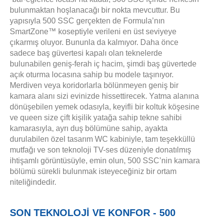
bulunmaktan hoşlanacağı bir nokta mevcuttur. Bu
yapısıyla 500 SSC gerçekten de Formula’nın
SmartZone™ koseptiyle verileni en üst seviyeye
çıkarmış oluyor. Bununla da kalmıyor.
Daha önce
sadece
baş güvertesi kapalı olan teknelerde
bulunabilen geniş-ferah iç hacim, şimdi b
aş güvertede
açık oturma locasına sahip bu modele taşınıyor.
M
erdiven veya koridorlarla bölünmeyen geniş bir
kamara alanı sizi evinizde hissettirecek. Yatma alanına
dönüşebilen yemek odasıyla, keyifli bir koltuk köşesine
ve queen size çift kişilik yatağa sahip tekne sahibi
kamarasıyla, ayrı duş bölümüne sahip, ayakta
durulabilen özel tasarım WC kabiniyle, tam teşekküllü
mutfağı ve son teknoloji TV-ses düzeniyle donatılmış
ihtişamlı görüntüsüyle, emin olun,
500 SSC’nin kamara
bölümü
sürekli bulunmak isteyeceğiniz bir ortam
niteliğindedir.
SON TEKNOLOJİ VE KONFOR - 500