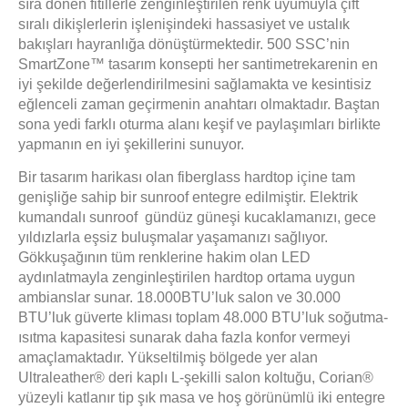
sıra dönen fitillerle zenginleştirilen renk uyumuyla çift
sıralı dikişlerlerin işlenişindeki hassasiyet ve ustalık
bakışları hayranlığa dönüştürmektedir. 500 SSC’nin
SmartZone
™
tasarım konsepti her santimetrekarenin en
iyi şekilde değerlendirilmesini sağlamakta ve kesintisiz
eğlenceli zaman geçirmenin anahtarı olmaktadır. Baştan
sona yedi farklı oturma alanı keşif ve paylaşımları birlikte
yapmanın en iyi şekillerini sunuyor.
Bir tasarım harikası olan fiberglass hardtop içine tam
genişliğe sahip bir sunroof entegre edilmiştir. E
lektrik
kumandalı sunroof
gündüz güneşi kucaklamanızı, gece
yıldızlarla eşsiz buluşmalar yaşamanızı sağlıyor.
Gökkuşağının tüm renklerine hakim olan LED
aydınlatmayla zenginleştirilen hardtop ortama uygun
ambianslar sunar. 18.000BTU’luk salon ve 30.000
BTU’luk güverte kliması toplam 48.000 BTU’luk soğutma-
ısıtma kapasitesi sunarak daha fazla konfor vermeyi
amaçlamaktadır. Yükseltilmiş bölgede yer alan
Ultraleather
®
deri kaplı L-şekilli salon koltuğu, Corian®
yüzeyli katlanır tip şık masa ve hoş görünümlü iki entegre