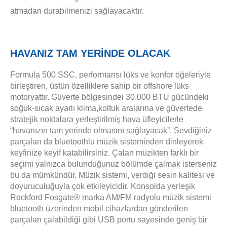
atmadan durabilmenizi sağlayacaktır.
HAVANIZ TAM YERİNDE OLACAK
Formula 500 SSC, performansı lüks ve konfor öğeleriyle
birleştiren, üstün özelliklere sahip bir offshore lüks
motoryattır. Güverte bölgesindei 30.000 BTU gücündeki
soğuk-sıcak ayarlı klima,koltuk aralarına ve güvertede
stratejik noktalara yerleştirilmiş hava üfleyicilerle
“havanızın tam yerinde olmasını sağlayacak”. Sevdiğiniz
parçaları da bluetoothlu müzik sisteminden dinleyerek
keyfinize keyif katabilirsiniz. Çalan müzikten farklı bir
seçimi yalnızca bulunduğunuz bölümde çalmak isterseniz
bu da mümkündür. Müzik sistemi, verdiği sesin kalitesi ve
doyuruculuğuyla çok etkileyicidir. Konsolda yerleşik
Rockford Fosgate® marka AM/FM radyolu müzik sistemi
bluetooth üzerinden mobil cihazlardan gönderilen
parçaları çalabildiği gibi USB portu sayesinde geniş bir