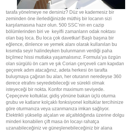
tarafa yönelmeye ne dersiniz?
Düz ve kademesiz bir
zeminden öne ilerlediğinizde müthiş bir locanın sizi
karşılamasına hazır olun.
500 SSC’nin en cazip
bölümlerinden biri ve keyifli zamanların odak noktası
olan baş loca. Bu loca çok davetkar! Başlı başına bir
eğlence, dinlence ve yemek alanı olarak kullanılan bu
kısımda seyir halindeyken bulunmanın verdiği paha
biçilmez hissi mutlaka yaşamalısınız. Formula’ya özgün
olan sürgülü ön cam ve şık Corian çerçeveli cam kapıdan
geçerek adım atacağınız, adeta herkesi ön tarafta
buluşmaya çağıran bu alan, her oturanın neredeyse 360
derece etrafını seyredebileceği ve sürekli olmak
isteyeceği bir nokta. Konfor maximum seviyede.
Çepeçevre koltuklar, gidiş yönüne bakan üçlü oturma
grubu ve katlanır kolçaklı fonksiyonel koltuklar tercihinize
göre oturmanıza veya uzanmanıza imkan sağlıyor.
Elektrikli yükselip alçalan ve alçaltıldığında üzerine dolgu
minderi konabilen çift masa ön locayı rahatça
uzanabileceğiniz ve güneşlenebileceğiniz bir alana