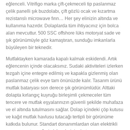
eğlenceli. Vitrifigo marka çift-çekmeceli tip paslanmaz
çelik panelli şık buzdolabı, çift gözlü ocak ve kızartma
rezistanslı microwave fırın… Her şey elinizin altında ve
kullanıma hazırdır. Dolaplarda tüm ihtiyacınız için bolca
alan mevcuttur. 500 SSC offshore lüks motoryat sade ve
şık görünümüyle göz kamaştıran, sunduğu imkanlarla
büyüleyen bir teknedir.
Mutfaktayken kamarada kapalı kalmak eskidendi. Artık
eğlencenin içinde olacaksınız. Sudaki aktiviteleri izlerken
tezgah içine entegre edilmiş ve kapakla gizlenmiş olan
paslanmaz çelik evye tam önünüzde kalır. Tasarım ürünü
mutfak bataryası son derece şık görünümlüdür. Alttaki
dolapta kırlangıç kuyruğu birleşimli çekmeceler tüm
tencere ve mutfak eşyalarınızın güvenli şekilde muhafaza
ve el altında tutulmasını sağlar. Dolap içindeki çöp kutusu
ve kağıt mutfak havlusu tutacağı tertipli bir görünüme
katkıda bulunur. Standart donanımlardan olan elektrikli