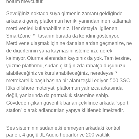
bölüm
mevcuttur.
Sevdiğiniz noktada suya girmenin zamanı geldiğinde
arkadaki geniş platformun her iki yanından inen katlamalı
merdivenleri kullanabilirsiniz. Her detayla ilgilenen
SmartZone™ tasarım burada da kendini gösteriyor.
Merdivene ulaşmak için ne dar alanlardan geçmenize, ne
de diğerlerinin yana kaymasını istemenize gerek
kalmıyor. Oturma alanından kaybınız da yok. Tam tersine,
yüzme platformu, sudan çıktığınızda rahatça duşunuzu
alabileceğiniz ve kurulanabileceğiniz, neredeyse 7
metrekarelik başlı başına bir alanı teşkil ediyor.
500 SSC
lüks offshore motoryat, platformun yalnızca arkasında
değil, yanlarında da parmaklık sistemine sahip.
Gövdeden çıkan güvenlik barları çekilince arkada “sport
station” olarak adlandırılan yapıya kilitlenebilmektedir.
Ses sisteminin sudan etkilenmeyen arkadaki kontrol
paneli, 4 güçlü JL Audio hoparlör ve 200 wattlık