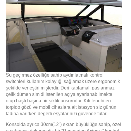
S
u geçirmez özelliğe sahip aydınlatmalı kontrol
switchleri kullanım kolaylığı sağlamak üzere ergonomik
şekilde yerleştirilmişlerdir.
Deri kaplamalı paslanmaz
çelik dümen simidi istenilen açıya ayarlanabilmekte
olup başlı başına bir şıklık unsurudur.
Kilitlenebilen
torpido gözü ve mobil cihazlara ait istasyon siz günün
tadına varırken değerli eşyalarınızı güvende tutar.
Konsolda ayrıca 30cm(12”) ekran büyüklüğe sahip, özel
uyarlanmış dokunmatik bir “Raymarine Axiom+” kontrol