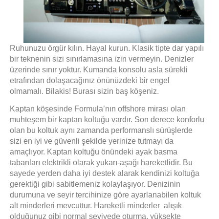
Ruhunuzu örgür kılın. Hayal kurun. Klasik tipte dar yapılı
bir teknenin sizi sınırlamasına izin vermeyin. Denizler
üzerinde sınır yoktur. Kumanda kon
solu asla sürekli
etrafından dolaşacağınız önünüzdeki bir engel
olmamalı. Bilakis! Burası sizin baş köşeniz.
Kaptan köşesinde Formula’nın offshore mirası olan
muhteşem bir kaptan koltuğu vardır. Son derece konforlu
olan bu koltuk aynı zamanda performanslı sürüşlerde
sizi en iyi ve güvenli şekilde yerinize tutmayı da
amaçlıyor. Kaptan koltuğu önündeki ayak basma
tabanları elektrikli olarak yukarı-aşağı hareketlidir. Bu
sayede yerden daha iyi destek alarak kendinizi koltuğa
gerektiği gibi sabitlemeniz kolaylaşıyor. Denizinin
durumuna ve seyir tercihinize göre ayarlanabilen
koltuk
alt minderleri mevcuttur. Hareketli minderler
alışık
olduğunuz gibi normal seviyede oturma, yüksekte