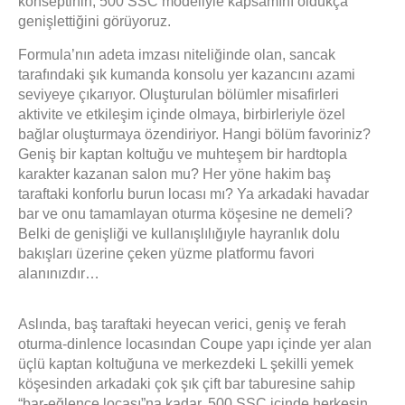
konseptinin,
500 SSC modeliyle
kapsamını oldukça
genişlettiğini görüyoruz.
Formula’nın adeta imzası niteliğinde olan, sancak
tarafındaki şık kumanda konsolu yer kazancını azami
seviyeye çıkarıyor. Oluşturulan bölümler misafirleri
aktivite ve etkileşim içinde olmaya, birbirleriyle özel
bağlar oluşturmaya özendiriyor. Hangi bölüm favoriniz?
Geniş bir kaptan koltuğu ve muhteşem bir hardtopla
karakter kazanan salon mu? Her yöne hakim baş
taraftaki konforlu burun locası mı? Ya arkadaki havadar
bar ve onu tamamlayan oturma köşesine ne demeli?
Belki de genişliği ve kullanışlılığıyle hayranlık dolu
bakışları üzerine çeken yüzme platformu favori
alanınızdır…
Aslında, baş taraftaki heyecan verici, geniş ve ferah
oturma-dinlence locasından Coupe yapı içinde yer alan
üçlü kaptan koltuğuna ve merkezdeki L şekilli yemek
köşesinden arkadaki çok şık çift bar taburesine sahip
“bar-eğlence locası”na kadar, 500 SSC içinde herkesin