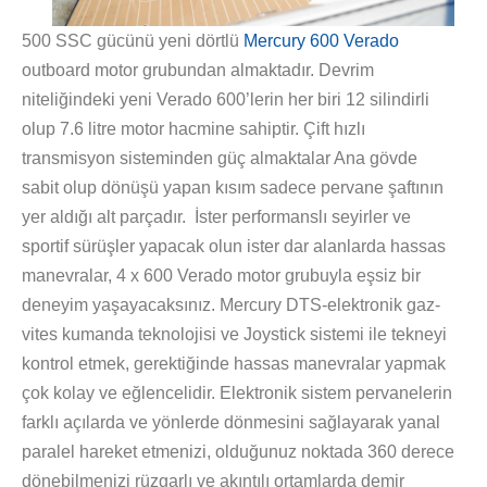
500 SSC gücünü yeni dörtlü
Mercury 600 Verado
outboard motor grubundan almaktadır. Devrim
niteliğindeki yeni Verado 600’lerin her biri 12 silindirli
olup 7.6 litre motor hacmine sahiptir. Çift hızlı
transmisyon sisteminden güç almaktalar Ana gövde
sabit olup dönüşü yapan kısım sadece pervane şaftının
yer aldığı alt parçadır. İster performanslı seyirler ve
sportif sürüşler yapacak olun ister dar alanlarda hassas
manevralar, 4 x 600 Verado motor grubuyla eşsiz bir
deneyim yaşayacaksınız. Mercury DTS-elektronik gaz-
vites kumanda teknolojisi ve Joystick sistemi ile tekneyi
kontrol etmek, gerektiğinde hassas manevralar yapmak
çok kolay ve eğlencelidir. Elektronik sistem pervanelerin
farklı açılarda ve yönlerde dönmesini sağlayarak yanal
paralel hareket etmenizi, olduğunuz noktada 360 derece
dönebilmenizi rüzgarlı ve akıntılı ortamlarda demir