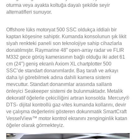
oturma veya ayakta koltuğa dayalı şekilde seyir
alternatifleri sunuyor.
Offshore lüks motoryat 500 SSC oldukça iddialı bir
kaptan köşesine sahiptir. Kumanda konsolunun şık likit
siyah renkteki paneli son teknolojiye sahip cihazlarla
donatılmıştır. Raymarine 48” open-array radar ve FLIR
M332 gece görüş kamerasının bağlı olduğu iki adet 61
cm (24″) geniş ekranlı Axiom XL chartplotter 500
SSC’de standart donanımlardır. Baş tarafı ve arkayı
daha iyi görebilmek adına dahili kamera sistemi
mevcuttur. Standart donanımlar arasında sallantı
önleyici Seakeeper sistemi de bulunmaktadır. Metalik
dekoratif öğelerle çekiciliğini artıran konsolda Mercury®
DTS- dijital kontrollü gaz-vites kumanda kollarını, devir
ve çalışma değerlerini gösteren dokunmatik SmartCraft
VesselView™ motor kontrol ekranını
zenginginlik katan
öğeler olarak görmekteyiz.