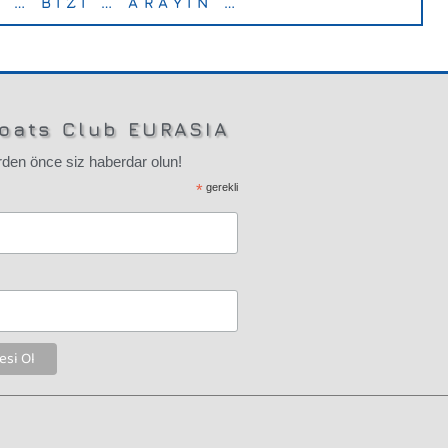
… BİZİ … ARAYIN …
oats Club EURASIA
den önce siz haberdar olun!
*
gerekli