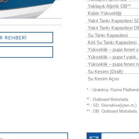
Yaklaşık Ağırlık OB*³
Kabin Yüksekliği
Yakıt Tankı Kapasitesi S
Yakıt Tankı Kapasitesi O
Su Tankı Kapasitesi
R REHBERİ
Kirli Su Tankı Kapasitesi
Yükseklik – pupa feneri y
Yükseklik – pupa f yatık, 
Yükseklik – pupa feneri 
Su Kesimi (Draft)
Su Kesim Açısı
* : Uzatılmış Yüzme Platforml
*
¹
: Outboard Motorlarla
*
²
: SD: Sterndrive(içten m.)
*
³
: OB: Outboard Motorlarla