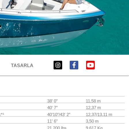
TASARLA
38′ 0″
11,58 m
40′ 7″
12,37 m
k
*
¹
40’10″/43′ 2″
12,37/13,11 m
11′ 6″
3,50 m
21,200 lbs
9.617 Kg