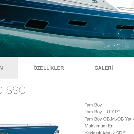
AN
ÖZELLİKLER
GALERİ
80 SSC
Tam Boy
Tam Boy – U.Y.P.*
Tam Boy OB.M./OB Yatı
Maksimum En
Yaklaşık Ağırlık SD
*
²