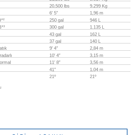
20,500 lbs
9.299 Kg
6′ 5″
1,96 m
D
*
²
250 gal
946 L
B*³
300 gal
1.135 L
43 gal
162 L
37 gal
140 L
atık
9′ 4″
2,84 m
radarlı
10′ 4″
3,15 m
normal
11′ 8″
3,56 m
41″
1,04 m
21º
21º
u