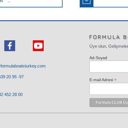
İN …
FORMULA B
Üye olun, Gelişmeler
Ad-Soyad
@formulaboatsturkey.com
39 20 95 -97
*
E-mail Adresi
32
452 28
00