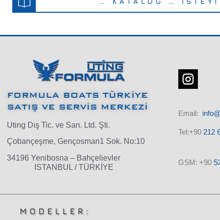
… KATALOG … İSTEY
FORMULA BOATS TÜRKİYE
SATIŞ VE SERVİS MERKEZİ
Email:
info
Uting Dış Tic. ve San. Ltd. Şti.
Tel:+90
212 6
Çobançeşme, Gençosman1 Sok. No:10
34196 Yenibosna – Bahçelievler
GSM: +90
5
ISTANBUL / TÜRKİYE
MODELLER: