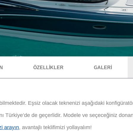
AN
ÖZELLİKLER
GALERİ
ilmektedir. Eşsiz olacak teknenizi aşağıdaki konfigüratörl
nı Türkiye’de de geçerlidir. Modele ve seçeceğiniz donan
zi arayın
, avantajlı teklifimizi yollayalım!