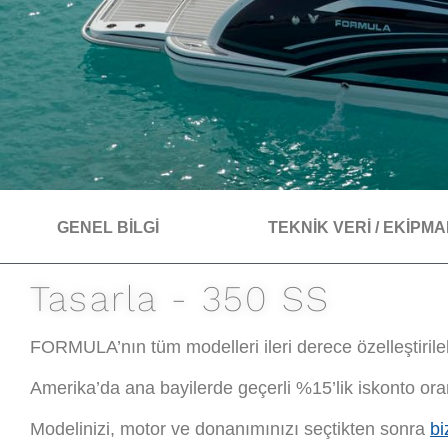
GENEL BİLGİ
TEKNİK VERİ / EKİPM
Tasarla - 350 SS
FORMULA’nın tüm modelleri ileri derece özelleştirileb
Amerika’da ana bayilerde geçerli %15’lik iskonto ora
Modelinizi, motor ve donanımınızı seçtikten sonra
bi