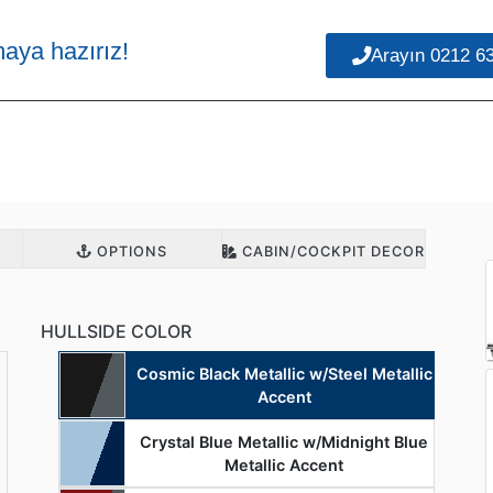
maya hazırız!
Arayın 0212 6