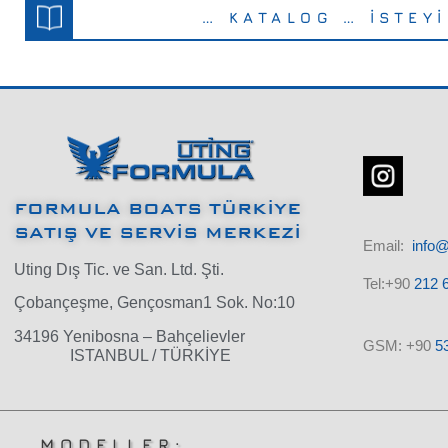
… KATALOG … İSTEY
FORMULA BOATS TÜRKİYE
SATIŞ VE SERVİS MERKEZİ
Email:
info
Uting Dış Tic. ve San. Ltd. Şti.
Tel:+90
212 6
Çobançeşme, Gençosman1 Sok. No:10
34196 Yenibosna – Bahçelievler
GSM: +90
5
ISTANBUL / TÜRKİYE
MODELLER: