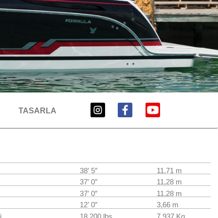
TASARLA
38′ 5″
11,71 m
37′ 0″
11,28 m
37′ 0″
11,28 m
12′ 0″
3,66 m
i
18,200 lbs
7.937 Kg