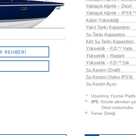
Yaklaşık Ağırlık – Dizel
Yaklaşık Ağırlık – IPS’li *¹
Kabin Yüksekliği
Yakıt Tankı Kapasitesi
Su Tankı Kapasitesi
Kirli Su Tankı Kapasitesi
Yükseklik – F.D.*² Yatık
R REHBERİ
Yükseklik – Radarlı
Yükseklik – F.D.*² Dik
Su Kesimi (Draft)
Su Kesimi (Volvo IPS’li)
Su Kesim Açısı
* : Uzatılmış Yüzme Platf
*¹ :
IPS
: Gövde altından şa
Dizel motorludur.
*² :
Fener Direği