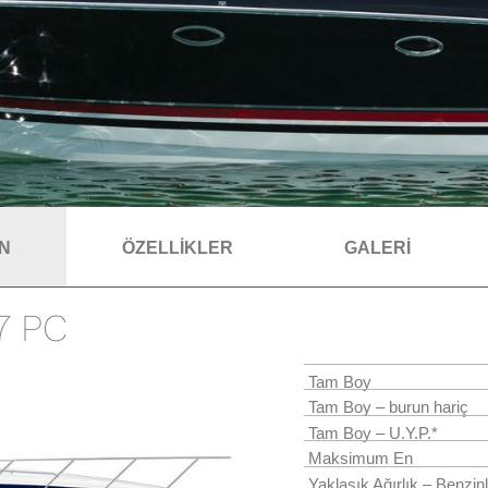
AN
ÖZELLİKLER
GALERİ
37 PC
Tam Boy
Tam Boy – burun hariç
Tam Boy – U.Y.P.*
Maksimum En
Yaklaşık Ağırlık – Benzinl