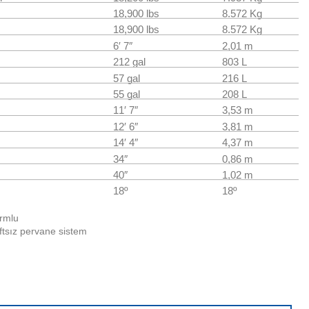
18,900 lbs
8.572 Kg
18,900 lbs
8.572 Kg
6′ 7″
2,01 m
212 gal
803 L
57 gal
216 L
55 gal
208 L
11′ 7″
3,53 m
12′ 6″
3,81 m
14′ 4″
4,37 m
34″
0,86 m
40″
1,02 m
18º
18º
ormlu
ftsız pervane sistem