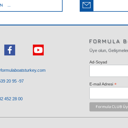
İN …
FORMULA B
Üye olun, Gelişmeler
Ad-Soyad
@formulaboatsturkey.com
39 20 95 -97
*
E-mail Adresi
32
452 28
00