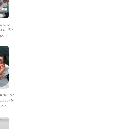
 mutlu
anır. Siz
akın
 şık bir
forlu bir
idir