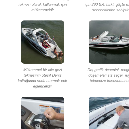
teknesi olarak kullanmak için
için 290 BR, farklı güçte 
mükemmeldir
seçeneklerine sahiptir
Mükemmel bir aile gezi
Dış grafik desenini, rengi
teknesinin ötesi! Deniz
döşemeleri siz seçer, rü
koltuğunda suda oturmak çok
teknenize kavuşursunu
eğlencelidir