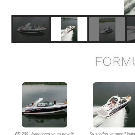
FORMU
BR 290, Wakeboard ve su kayağı
Su sporları ve sportif kull