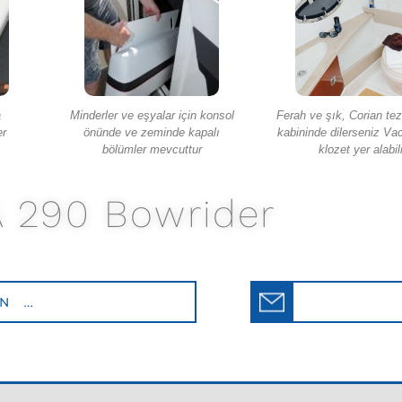
a
Minderler ve eşyalar için konsol
Ferah ve şık, Corian te
er
önünde ve zeminde kapalı
kabininde dilerseniz V
bölümler mevcuttur
klozet yer alabili
 290 Bowrider
İN …