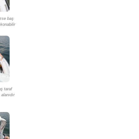
ezse baş
konabilir
aş taraf
alanıdır