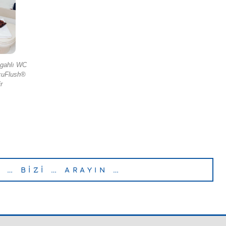
zgahlı WC
acuFlush®
r
… BİZİ … ARAYIN …