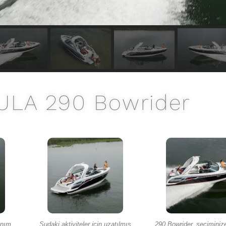
LA 290 Bowrider
anım
Sudaki aktiviteler için uzatılmış
290 Bowrider, seçiminiz