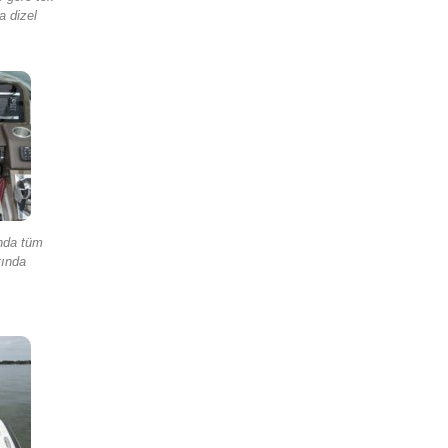
a dizel
nda tüm
ltında