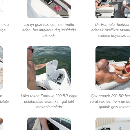
nınca
En iyi gezi teknesi, sizi mutlu
Bir Formula, herkesi
atça
eden, her ihtiyacın düşünüldüğü
edecek özellikte tasarl
teknedir
sadece keyfinize b
ar
Lüks tekne Formula 290 BR çapa
Çok amaçlı 290 BR hem
dolabı
dolabındaki elektrikli ırgat kilit
sürat teknesi hem de kon
mekanizmalıdır
günlük gezi teknes