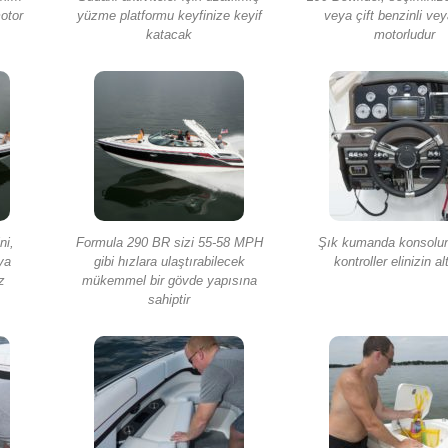
motor
yüzme platformu keyfinize keyif
veya çift benzinli vey
katacak
motorludur
ni,
Formula 290 BR sizi 55-58 MPH
Şık kumanda konsolu
ya
gibi hızlara ulaştırabilecek
kontroller elinizin a
z
mükemmel bir gövde yapısına
sahiptir