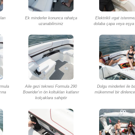
ları
Ek minderler konunca rahatça
Elektrikli ırgat istenm
uzanabilirsiniz
dolaba çapa veya eşya 
rmula
Aile gezi teknesi Formula 290
Dolgu minderleri ile b
rına
Bowrider’ın ön koltukları katlanır
mükemmel bir dinlence 
kolçaklara sahiptir