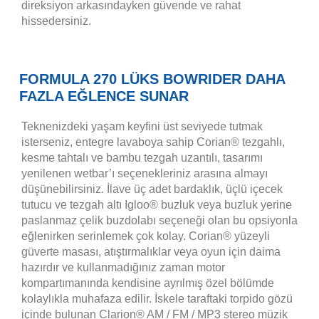
direksiyon arkasındayken güvende ve rahat
hissedersiniz.
FORMULA 270 LÜKS BOWRIDER DAHA
FAZLA EĞLENCE SUNAR
Teknenizdeki yaşam keyfini üst seviyede tutmak
isterseniz, entegre lavaboya sahip Corian® tezgahlı,
kesme tahtalı ve bambu tezgah uzantılı, tasarımı
yenilenen wetbar’ı seçenekleriniz arasına almayı
düşünebilirsiniz. İlave üç adet bardaklık, üçlü içecek
tutucu ve tezgah altı Igloo® buzluk veya buzluk yerine
paslanmaz çelik buzdolabı seçeneği olan bu opsiyonla
eğlenirken serinlemek çok kolay. Corian® yüzeyli
güverte masası, atıştırmalıklar veya oyun için daima
hazırdır ve kullanmadığınız zaman motor
kompartımanında kendisine ayrılmış özel bölümde
kolaylıkla muhafaza edilir. İskele taraftaki torpido gözü
içinde bulunan Clarion® AM / FM / MP3 stereo müzik