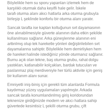
Böylelikle hem su sporu yapanları izlemek hem de
karşılıklı oturmak daha keyifli hale gelir. İskele
tarafı oturma alanı akıcı hatlarla arka oturma grubuyla
birleşip L şeklinde konforlu bir oturma alanı yaratır.
Sancak tarafta ise kaptan koltuğunun sırt dayamasının
öne alınabilmesiyle güverte alanının daha etkin şekilde
kullanılması sağlanır. Arka güneşlenme alanının eni
arttırılmış olup tek hareketle yönleri değiştirilebilen sırt
dayamalarına sahiptir. Böylelikle hem demirliyken hem
de hareket halinde istediğiniz yönde oturmanız sağlanır.
Burnu açık olan tekne, baş oturma grubu, rahat dolgu
yastıkları, katlanabilir kolçakları, bardak tutucuları ve
paslanmaz plaj merdiveniyle her türlü aktivite için geniş
bir kullanım alanı sunar.
Emniyetli iniş-biniş için gerekli tüm alanlarda Formula
kaydırmaz yüzey uygulamaları yapılmıştır. Arkada
sancak tarafa konumlandırılmış giriş koridorundan
teknenize girdiğinizde modern ve akıcı hatlara sahip
güvertede kesintisiz L şekilli oturma grubu, çift