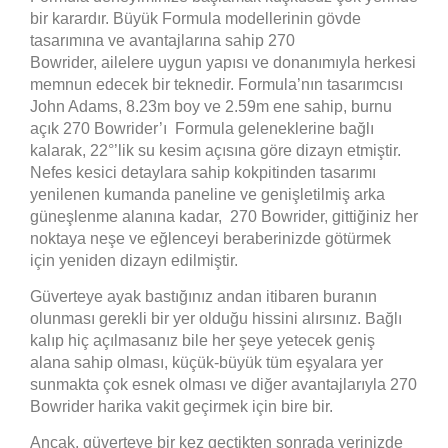
bir karardır. Büyük Formula modellerinin gövde
tasarımına ve avantajlarına sahip 270
Bowrider, ailelere uygun yapısı ve donanımıyla herkesi
memnun edecek bir teknedir. Formula’nın tasarımcısı
John Adams, 8.23m boy ve 2.59m ene sahip, burnu
açık 270 Bowrider’ı Formula geleneklerine bağlı
kalarak, 22°’lik su kesim açısına göre dizayn etmiştir.
Nefes kesici detaylara sahip kokpitinden tasarımı
yenilenen kumanda paneline ve genişletilmiş arka
güneşlenme alanına kadar, 270 Bowrider, gittiğiniz her
noktaya neşe ve eğlenceyi beraberinizde götürmek
için yeniden dizayn edilmiştir.
Güverteye ayak bastığınız andan itibaren buranın
olunması gerekli bir yer olduğu hissini alırsınız. Bağlı
kalıp hiç açılmasanız bile her şeye yetecek geniş
alana sahip olması, küçük-büyük tüm eşyalara yer
sunmakta çok esnek olması ve diğer avantajlarıyla 270
Bowrider harika vakit geçirmek için bire bir.
Ancak, güverteye bir kez geçtikten sonrada yerinizde