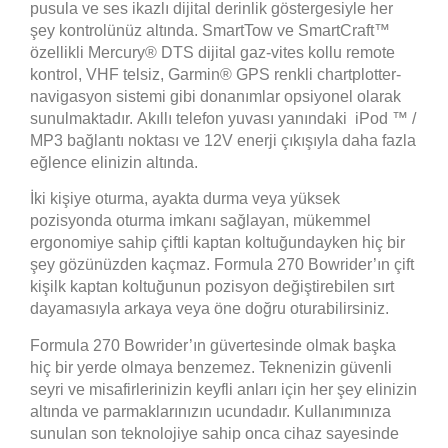
pusula ve ses ikazlı dijital derinlik göstergesiyle her
şey kontrolünüz altında. SmartTow ve SmartCraft™
özellikli Mercury® DTS dijital gaz-vites kollu remote
kontrol, VHF telsiz, Garmin® GPS renkli chartplotter-
navigasyon sistemi gibi donanımlar opsiyonel olarak
sunulmaktadır. Akıllı telefon yuvası yanındaki iPod ™ /
MP3 bağlantı noktası ve 12V enerji çıkışıyla daha fazla
eğlence elinizin altında.
İki kişiye oturma, ayakta durma veya yüksek
pozisyonda oturma imkanı sağlayan, mükemmel
ergonomiye sahip çiftli kaptan koltuğundayken hiç bir
şey gözünüzden kaçmaz. Formula 270 Bowrider’ın çift
kişilk kaptan koltuğunun pozisyon değiştirebilen sırt
dayamasıyla arkaya veya öne doğru oturabilirsiniz.
Formula 270 Bowrider’ın güvertesinde olmak başka
hiç bir yerde olmaya benzemez. Teknenizin güvenli
seyri ve misafirlerinizin keyfli anları için her şey elinizin
altında ve parmaklarınızın ucundadır. Kullanımınıza
sunulan son teknolojiye sahip onca cihaz sayesinde