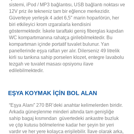
sistemi, iPod / MP3 bağlantısı, USB bağlantı noktası ve
12V priz ile tekneniz tam bir eğlence merkezidir.
Güverteye yerleşik 4 adet 6,5″ marin hoparlörün, her
biri etkileyici krom ızgaralarla kendisini
göstermektedir. İskele taraftaki geniş fiberglas kapıdan
WC kompartımanına rahatça girilebilmektedir. Bu
kompartıman içinde portatif tuvalet bulunur. Yan
panellerinde eşya rafları yer alır. Dilerseniz 49 litrelik
kirli su tankına sahip porselen klozet, entegre lavabolu
tezgah ve tuvalet masası opsiyonu ilave
edilebilmektedir
.
EŞYA KOYMAK İÇİN BOL ALAN
“Eşya Alanı” 270 BR’deki anahtar kelimelerden biridir.
Arkada güneşlenme minderi altında tam genişliğe
sahip bagaj kısmından güvertedeki ankastre buzluk
ve çöp kutusu bölmelerine kadar her şeyin bir yeri
vardır ve her yere kolayca erişilebilir. İlave olarak arka,