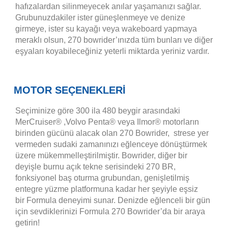
hafızalardan silinmeyecek anılar yaşamanızı sağlar.
Grubunuzdakiler ister güneşlenmeye ve denize
girmeye, ister su kayağı veya wakeboard yapmaya
meraklı olsun, 270 bowrider’ınızda tüm bunları ve diğer
eşyaları koyabileceğiniz yeterli miktarda yeriniz vardır
.
MOTOR SEÇENEKLERİ
Seçiminize göre 300 ila 480 beygir arasındaki
MerCruiser® ,Volvo Penta® veya Ilmor® motorların
birinden gücünü alacak olan 270 Bowrider, strese yer
vermeden sudaki zamanınızı eğlenceye dönüştürmek
üzere mükemmelleştirilmiştir. Bowrider, diğer bir
deyişle burnu açık tekne serisindeki 270 BR,
fonksiyonel baş oturma grubundan, genişletilmiş
entegre yüzme platformuna kadar her şeyiyle eşsiz
bir Formula deneyimi sunar. Denizde eğlenceli bir gün
için sevdiklerinizi Formula 270 Bowrider’da bir araya
getirin!