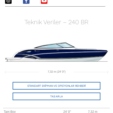
Teknik Veriler – 240 BR
7,32 m (24′ 0″)
STANDART EKİPMAN VE OPSİYONLAR REHBERİ
TASARLA
Tam Boy
24′ 0″
7,32 m