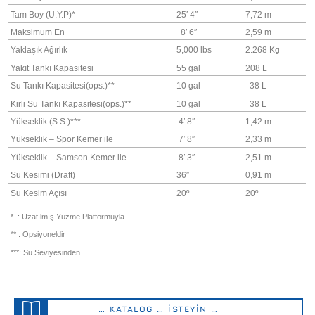
Tam Boy (U.Y.P)*
25′ 4″
7,72 m
Maksimum En
8′ 6″
2,59 m
Yaklaşık Ağırlık
5,000 lbs
2.268 Kg
Yakıt Tankı Kapasitesi
55 gal
208 L
Su Tankı Kapasitesi(ops.)**
10 gal
38 L
Kirli Su Tankı Kapasitesi(ops.)**
10 gal
38 L
Yükseklik (S.S.)***
4′ 8″
1,42 m
Yükseklik – Spor Kemer ile
7′ 8″
2,33 m
Yükseklik – Samson Kemer ile
8′ 3″
2,51 m
Su Kesimi (Draft)
36″
0,91 m
Su Kesim Açısı
20º
20º
* : Uzatılmış Yüzme Platformuyla
** : Opsiyoneldir
***: Su Seviyesinden
… KATALOG … İSTEYİN …