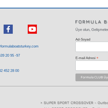
FORMULA B
Üye olun, Gelişmeler
Ad-Soyad
@formulaboatsturkey.com
39 20 95 -97
*
E-mail Adresi
32
452 28
00
> SUPER SPORT CROSSOVER - Outbo