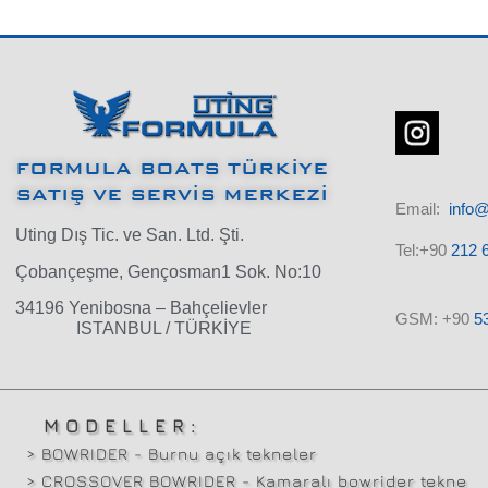
FORMULA BOATS TÜRKİYE
SATIŞ VE SERVİS MERKEZİ
Email:
info
Uting Dış Tic. ve San. Ltd. Şti.
Tel:+90
212 6
Çobançeşme, Gençosman1 Sok. No:10
34196 Yenibosna – Bahçelievler
GSM: +90
5
ISTANBUL / TÜRKİYE
MODELLER:
> BOWRIDER - Burnu açık tekneler
> CROSSOVER BOWRIDER - Kamaralı bowrider tekne