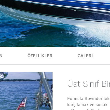
AN
ÖZELLİKLER
GALERİ
Üst Sınıf B
Formula Bowrider tekn
karşılamak ve sudaki k