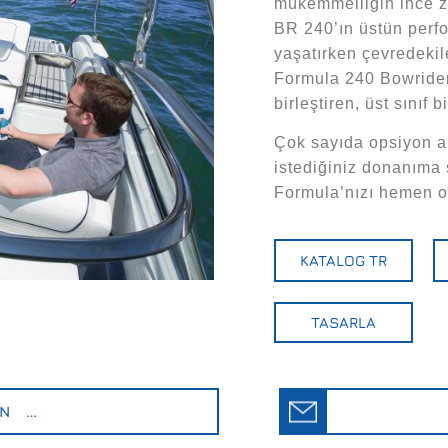
mükemmelliğin ince ze
BR 240’ın üstün perf
yaşatırken çevredekil
Formula 240 Bowrider,
birleştiren, üst sınıf b
Çok sayıda opsiyon a
istediğiniz donanıma
Formula’nızı hemen ol
KATALOG TR
TASARLA
İN …