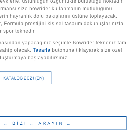
vklerle, üstünlüğün özgünlükle buluştuğu noktadır.
ormansı size bowrider kullanmanın mutluluğunu
erin hayranlık dolu bakışlarını üstüne toplayacak.
 Formula prestijini kişisel tasarım dokunuşlarınızla
ir spor teknedir.
rasından yapacağınız seçimle Bowrider tekneniz tam
 sahip olacak.
Tasarla
butonuna tıklayarak size özel
uşturmaya başlayabilirsiniz.
KATALOG 2021 (EN)
… BİZİ … ARAYIN …