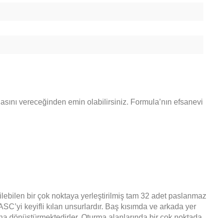
asını vereceğinden emin olabilirsiniz. Formula’nın efsanevi
lebilen bir çok noktaya yerleştirilmiş tam 32 adet paslanmaz
ASC’yi keyifli kılan unsurlardır. Baş kısımda ve arkada yer
na dönüştürmektedirler. Oturma alanlarında bir çok noktada