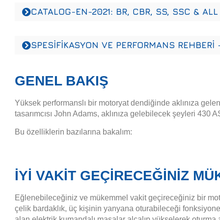
CATALOG-EN-2021: BR, CBR, SS, SSC & A
SPESİFİKASYON VE PERFORMANS REHBERİ -
GENEL BAKIŞ
Yüksek performanslı bir motoryat dendiğinde aklınıza gelen
tasarımcısı John Adams, aklınıza gelebilecek şeyleri 430 A
Bu özelliklerin bazılarına bakalım:
İYİ VAKİT GEÇİRECEĞİNİZ M
Eğlenebileceğiniz ve mükemmel vakit geçireceğiniz bir moto
çelik bardaklık, üç kişinin yanyana oturabileceği fonksiyone
alan elektrik kumandalı masalar alçalıp yükselerek oturma