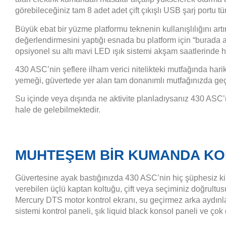
görebileceğiniz tam 8 adet adet çift çıkışlı USB şarj portu tü
Büyük ebat bir yüzme platformu teknenin kullanışlılığını ar
değerlendirmesini yaptığı esnada bu platform için “burada a
opsiyonel su altı mavi LED ışık sistemi akşam saatlerinde h
430 ASC’nin şeflere ilham verici nitelikteki mutfağında harikala
yemeği, güvertede yer alan tam donanımlı mutfağınızda geç
Su içinde veya dışında ne aktivite planladıysanız 430 ASC’
hale de gelebilmektedir.
MUHTEŞEM BİR KUMANDA KO
Güvertesine ayak bastığınızda 430 ASC’nin hiç şüphesiz ki d
verebilen üçlü kaptan koltuğu, çift veya seçiminiz doğrul
Mercury DTS motor kontrol ekranı, su geçirmez arka aydınlat
sistemi kontrol paneli, şık liquid black konsol paneli ve ço