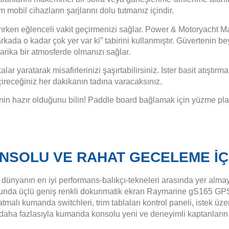
m mobil cihazların şarjlarını dolu tutmanız içindir.
tırırken eğlenceli vakit geçirmenizi sağlar. Power & Motoryacht 
rkada o kadar çok yer var ki” tabirini kullanmıştır. Güvertenin 
arika bir atmosferde olmanızı sağlar.
r yaratarak misafirlerinizi şaşırtabilirsiniz. Ister basit atıştırmal
ireceğiniz her dakikanın tadına varacaksınız.
nin hazır olduğunu bilin! Paddle board bağlamak için yüzme plat
NSOLU VE RAHAT GECELEME İÇ
ünyanın en iyi performans-balıkçı-tekneleri arasında yer almayı h
tusunda üçlü geniş renkli dokunmatik ekran Raymarine gS165 GPS
malı kumanda switchleri, trim tablaları kontrol paneli, istek ü
k daha fazlasıyla kumanda konsolu yeni ve deneyimli kaptanların o