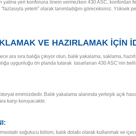
 için yatma yeri konforuna önem vermezken 430 ASC, konfordan f
“fazlasıyla yeterli” olarak tanımladığını göreceksiniz. Yüksek 
KLAMAK VE HAZIRLAMAK İÇİN İ
adece ara sıra balığa çıkıyor olun, balık yakalama, saklama, haz
ılığa uygunluğu ön planda tutarak tasarlanan 430 ASC’nin belli 
otoryat emrinizdedir. Balık yakalama alanında yerleşik açık ha
ra karşı koruyacaktır.
I:
termostatlı soğutucu bölüm, balık dolabı olarak kullanmak ve içec