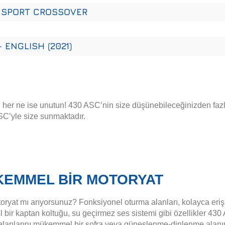
LL SPORT CROSSOVER
 ENGLISH (2021)
 her ne ise unutun! 430 ASC’nin size düşünebileceğinizden fazl
SC’yle size sunmaktadır.
ÜKEMMEL BİR MOTORYAT
ryat mı arıyorsunuz? Fonksiyonel oturma alanları, kolayca erişi
l bir kaptan koltuğu, su geçirmez ses sistemi gibi özellikler 430 
 alanlarını mükemmel bir sofra veya güneşlenme-dinlenme alanı