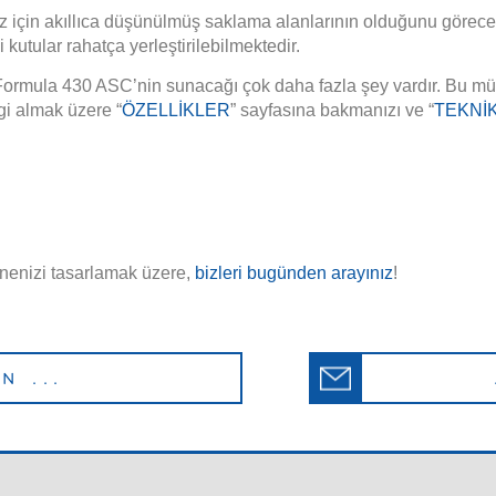
ız için akıllıca düşünülmüş saklama alanlarının olduğunu göreceks
ki kutular rahatça yerleştirilebilmektedir.
 Formula 430 ASC’nin sunacağı çok daha fazla şey vardır. Bu mük
lgi almak üzere “
ÖZELLİKLER
” sayfasına bakmanızı ve “
TEKNİ
nenizi tasarlamak üzere,
bizleri bugünden arayınız
!
N ...