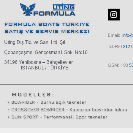
FORMULA BOATS TÜRKİYE
SATIŞ VE SERVİS MERKEZİ
Email:
info
Uting Dış Tic. ve San. Ltd. Şti.
Tel:+90
212 6
Çobançeşme, Gençosman1 Sok. No:10
34196 Yenibosna – Bahçelievler
GSM: +90
5
ISTANBUL / TÜRKİYE
MODELLER:
> BOWRIDER - Burnu açık tekneler
> CROSSOVER BOWRIDER - Kamaralı bowrider tekne
> SUN SPORT - Performanslı Spor tekneler