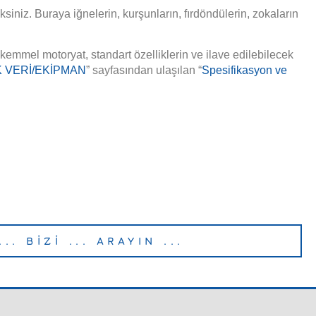
iniz. Buraya iğnelerin, kurşunların, fırdöndülerin, zokaların
emmel motoryat, standart özelliklerin ve ilave edilebilecek
K VERİ/EKİPMAN
” sayfasından ulaşılan “
Spesifikasyon ve
... BİZİ ... ARAYIN ...