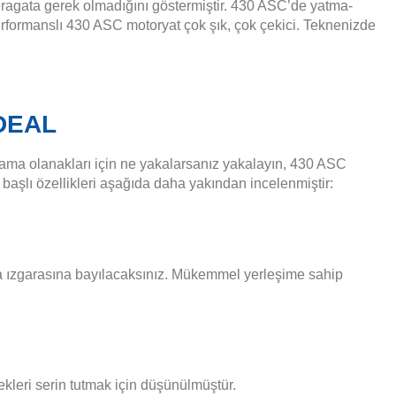
eragata gerek olmadığını göstermiştir. 430 ASC’de yatma-
performanslı 430 ASC motoryat çok şık, çok çekici. Teknenizde
DEAL
ırlama olanakları için ne yakalarsanız yakalayın, 430 ASC
başlı özellikleri aşağıda daha yakından incelenmiştir:
va ızgarasına bayılacaksınız. Mükemmel yerleşime sahip
ekleri serin tutmak için düşünülmüştür.