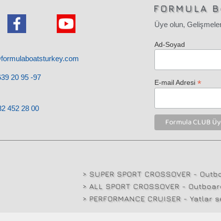
FORMULA B
Üye olun, Gelişmeler
Ad-Soyad
@formulaboatsturkey.com
39 20 95 -97
*
E-mail Adresi
32
452 28
00
> SUPER SPORT CROSSOVER - Outbo
> ALL SPORT CROSSOVER - Outboard
> PERFORMANCE CRUISER - Yatlar se