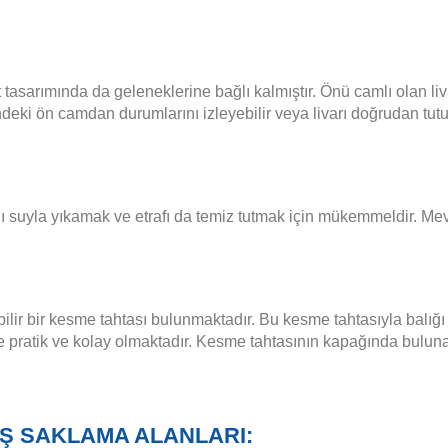
asarımında da geleneklerine bağlı kalmıştır. Önü camlı olan li
ki ön camdan durumlarını izleyebilir veya livarı doğrudan tutukla
tatlı suyla yıkamak ve etrafı da temiz tutmak için mükemmeldir. M
lir bir kesme tahtası bulunmaktadır. Bu kesme tahtasıyla balığı
ce pratik ve kolay olmaktadır. Kesme tahtasının kapağında bulun
IŞ SAKLAMA ALANLARI: