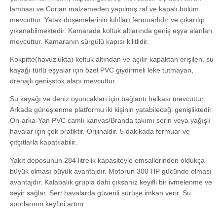
lambası ve Corian malzemeden yapılmış raf ve kapalı bölüm
mevcuttur. Yatak döşemelerinin kılıfları fermuarlıdır ve çıkarılıp
yıkanabilmektedir. Kamarada koltuk altlarında geniş eşya alanları
mevcuttur. Kamaranın sürgülü kapısı kilitlidir.
Kokpitte(havuzlukta) koltuk altından ve açılır kapaktan erişilen, su
kayağı türlü eşyalar için özel PVC giydirmeli leke tutmayan,
drenajlı genişstok alanı mevcuttur.
Su kayağı ve deniz oyuncakları için bağlantı halkası mevcuttur.
Arkada güneşlenme platformu iki kişinin yatabileceği genişliktedir.
Ön-arka-Yan PVC camlı kanvas/Branda takımı serin veya yağışlı
havalar için çok pratiktir. Orijinaldir. 5 dakikada fermuar ve
çıtçıtlarla kapatılabilir.
Yakıt deposunun 284 litrelik kapasiteyle emsallerinden oldukça
büyük olması büyük avantajdır. Motorun 300 HP gücünde olması
avantajdır. Kalabalık grupla dahi çıksanız keyifli bir ivmelenme ve
seyir sağlar. Sert havalarda güvenli sürüşe imkan verir. Su
sporlarının keyfini artırır.