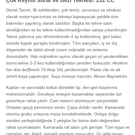
Çok Keyifili Sürat ve Gezi Teknesi: 232 CC
Genel Tanım: İlk sahibinden, çok temiz, sorunsuz ve eksiksiz
olarak motor+şanzıman ve tekneyi kapsayacak şekilde tüm
bakımları yapılmış olarak satılıktır. Başka bir tekne satın
alındığından ve bu tekne kullanılmadığından satışa çıkarılmıştır.
Tekne yalnızca yaz dönemlerinde 4 ay kullanılmış, geri kalan
sürede kapalı garajda tutulmuştur. Tüm parçaları, iç ve dış
döşemeler de dahil olmak üzere orijinaldir ve tertemiz
durumdadır. Halı orijinalinin aynısı olarak geçen yıl yenilendikten
sonra tekne 2-3 kez kullanıldığından yeniden farksızdır. Akülerin
her ikisi de(Bosch 74 Amp S4) yenilenmiştir. Pasta cila ve alt
zehirli boya yapılmıştır. Suya inmeye hazırdır. Alman Bayraklıdır.
Kaptan ve yanındaki koltuk dönebilir tip, ileri-geri kaydırma
mekanizmalıdır. Gövdeye entegre basamaklar sayesinde üst
güverteye rahat çıkılır. Cam sistemi alüminyum çerçevelidir.
Ortadan geçiş penceresi vardır. Çapa dolabı vardır. Kamarada
oturma grubu ortasına masa konabilmektedir. Ortaya dolgu
minderi yerleştirildiğinde 2 yetişkin bir birine dahi değmeden
rahat uyumaktadır. Kamarada raf alanı çok geniştir. Tüm eşya ve
çantaları alır. Askılı, kapaklı gardrop mevcuttur. Üç adet tavan